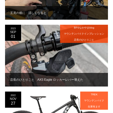
王滝の後に 涼しくなると
BPSなかやまblog
2023
SEP
マウンテンバイクインプレッション
01
店長のひとりごと
店長のひとりごと AXS Eagle ロッカーレバー替えた
TREK
2022
NOV
マウンテンバイク
27
在庫有ます