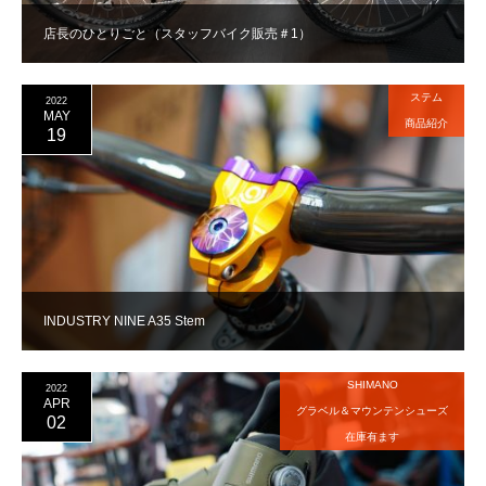
店長のひとりごと（スタッフバイク販売＃1）
ステム
2022
MAY
商品紹介
19
INDUSTRY NINE A35 Stem
SHIMANO
2022
APR
グラベル＆マウンテンシューズ
02
在庫有ます