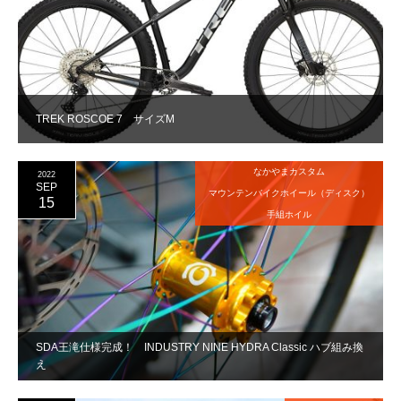
TREK ROSCOE 7 サイズM
なかやまカスタム
2022
SEP
マウンテンバイクホイール（ディスク）
15
手組ホイル
SDA王滝仕様完成！ INDUSTRY NINE HYDRA Classic ハブ組み換
え