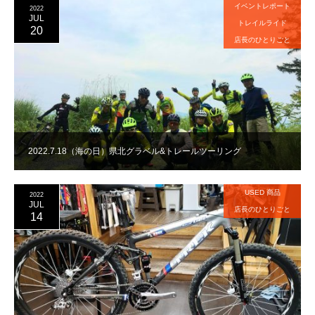
イベントレポート
2022
JUL
トレイルライド
20
店長のひとりごと
2022.7.18（海の日）県北グラベル&トレールツーリング
USED 商品
2022
JUL
店長のひとりごと
14