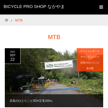
BICYCLE PRO SHOP なかやま
MTB
ホーム
MTB
イベントレポート
2025
SEP
マウンテンバイク
22
店長のひとりごと
未分類
店長のひとりごとSDA王滝100㎞