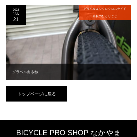
グラベル＆シクロクロスライド
2022
JAN
店長のひとりごと
21
グラベル走るね
トップページに戻る
BICYCLE PRO SHOP なかやま