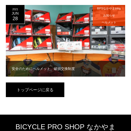
BPSなかやまblog
2021
JUN
お知らせ
28
ヘルメット
安全のためにヘルメット、破損交換制度
トップページに戻る
BICYCLE PRO SHOP なかやま