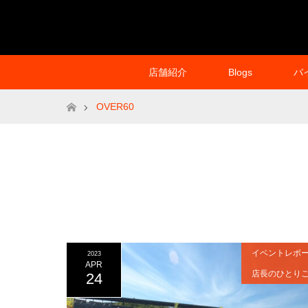
店舗紹介
Blogs
バ
ホーム
OVER60
イベントレポ
2023
APR
店長のひとり
24