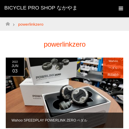
BICYCLE PRO SHOP なかやま
powerlinkzero
ホーム
powerlinkzero
Wahoo
2022
JUN
ペダル
03
商品紹介
Wahoo SPEEDPLAY POWERLINK ZERO ペダル