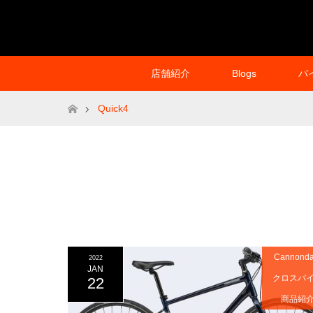
店舗紹介
Blogs
バ
ホーム
Quick4
Cannonda
2022
JAN
クロスバ
22
商品紹