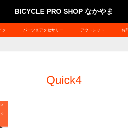
BICYCLE PRO SHOP なかやま
イク
パーツ＆アクセサリー
アウトレット
お
Quick4
le
イク
介