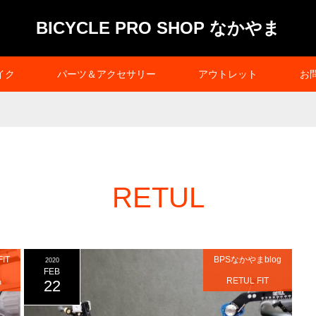
BICYCLE PRO SHOP なかやま
イク
パーツ＆アクセサリー
アウトレット
お
RETUL
FIT
BPSなかやまblog
2020
FEB
品
RETUL FIT
22