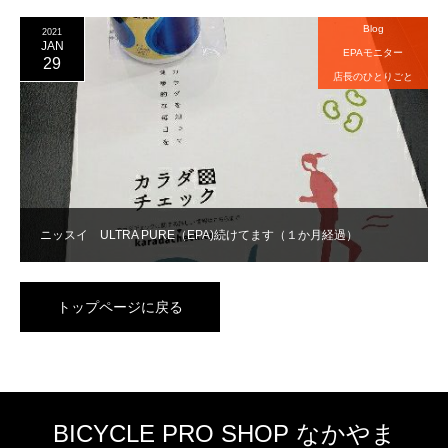
Blog
2021
JAN
EPAモニター
29
店長のひとりごと
ニッスイ ULTRA PURE（EPA)続けてます（１か月経過）
トップページに戻る
BICYCLE PRO SHOP なかやま