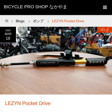
BICYCLE PRO SHOP なかやま
Blogs
ポンプ
LEZYN Pocket Drive
ホーム
ポンプ
2020
MAR
18
LEZYN Pocket Drive