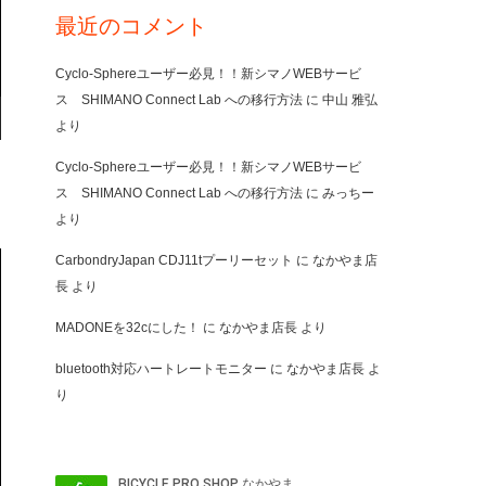
最近のコメント
Cyclo-Sphereユーザー必見！！新シマノWEBサービ
ス SHIMANO Connect Lab への移行方法
に
中山 雅弘
より
Cyclo-Sphereユーザー必見！！新シマノWEBサービ
ス SHIMANO Connect Lab への移行方法
に
みっちー
より
CarbondryJapan CDJ11tプーリーセット
に
なかやま店
長
より
MADONEを32cにした！
に
なかやま店長
より
bluetooth対応ハートレートモニター
に
なかやま店長
よ
り