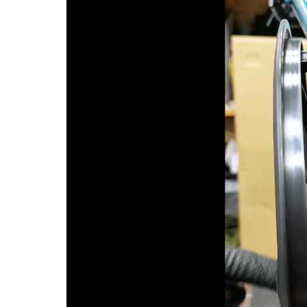
プ
レ
ー
ヤ
ー