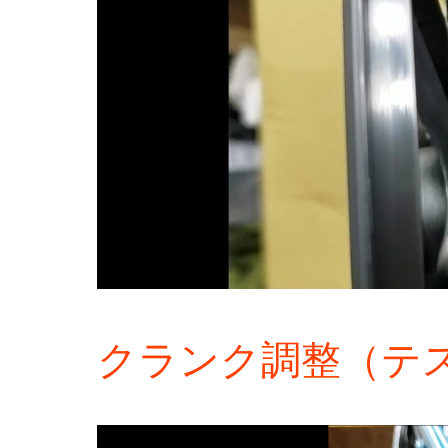
クランク調整（テ
動
画