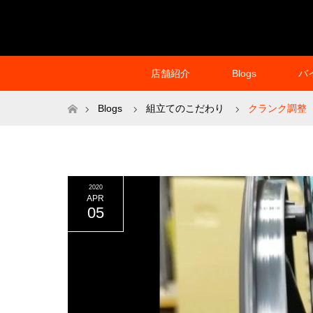
店舗紹介
Blogs
バ
ホーム
Blogs
組立てのこだわり
クランク調整
2020
APR
05