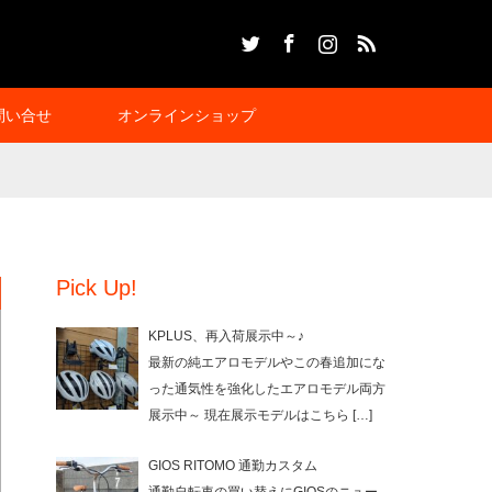
Twitter
Facebook
Instagram
RSS
問い合せ
オンラインショップ
Pick Up!
KPLUS、再入荷展示中～♪
最新の純エアロモデルやこの春追加にな
った通気性を強化したエアロモデル両方
展示中～ 現在展示モデルはこちら
[…]
GIOS RITOMO 通勤カスタム