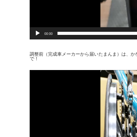
00:00
調整前（完成車メーカーから届いたまんま）は、か
で！
動
画
プ
レ
ー
ヤ
ー