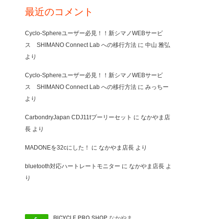
最近のコメント
Cyclo-Sphereユーザー必見！！新シマノWEBサービ
ス SHIMANO Connect Lab への移行方法
に
中山 雅弘
より
Cyclo-Sphereユーザー必見！！新シマノWEBサービ
ス SHIMANO Connect Lab への移行方法
に
みっちー
より
CarbondryJapan CDJ11tプーリーセット
に
なかやま店
長
より
MADONEを32cにした！
に
なかやま店長
より
bluetooth対応ハートレートモニター
に
なかやま店長
よ
り