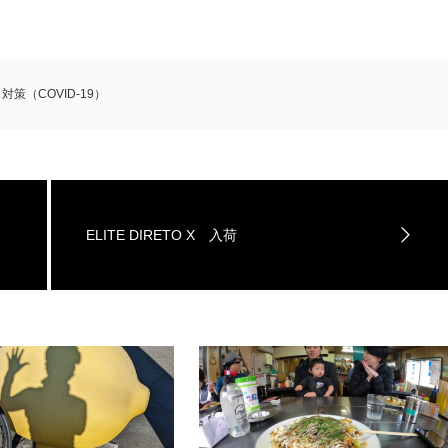
策（COVID-19）
ELITE DIRETO X 入荷