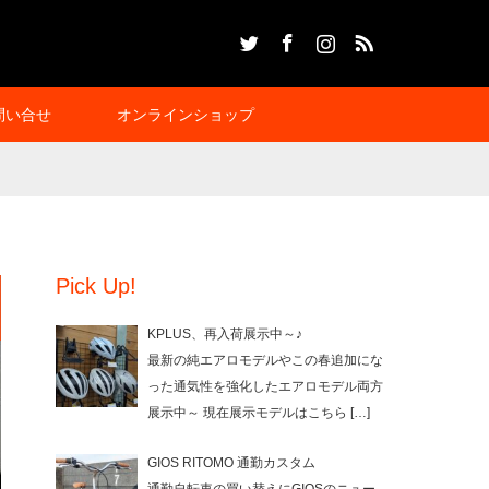
Twitter
Facebook
Instagram
RSS
問い合せ
オンラインショップ
Pick Up!
KPLUS、再入荷展示中～♪
最新の純エアロモデルやこの春追加にな
った通気性を強化したエアロモデル両方
展示中～ 現在展示モデルはこちら
[…]
GIOS RITOMO 通勤カスタム