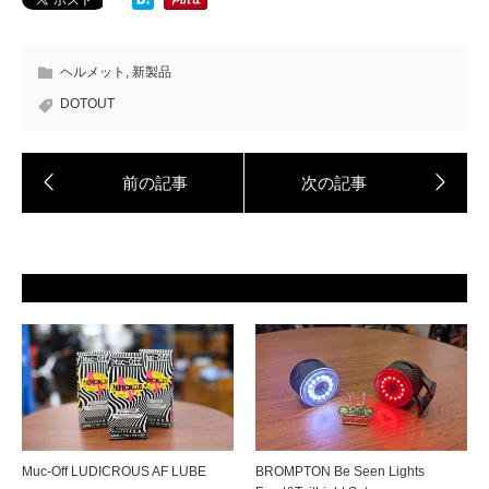
ヘルメット
,
新製品
DOTOUT
Muc-Off LUDICROUS AF LUBE
BROMPTON Be Seen Lights