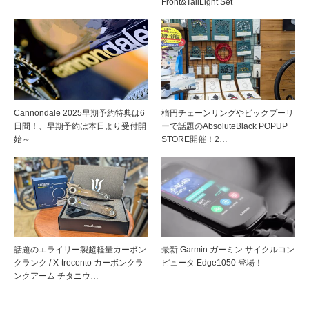
Front&TailLight Set
Cannondale 2025早期予約特典は6
楕円チェーンリングやビックプーリ
日間！、早期予約は本日より受付開
ーで話題のAbsoluteBlack POPUP
始～
STORE開催！2…
話題のエライリー製超軽量カーボン
最新 Garmin ガーミン サイクルコン
クランク / X-trecento カーボンクラ
ピュータ Edge1050 登場！
ンクアーム チタニウ…