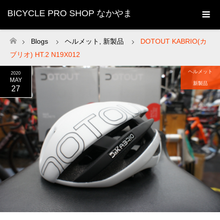
BICYCLE PRO SHOP なかやま
Blogs
ヘルメット
,
新製品
DOTOUT KABRIO(カ
ホーム
ブリオ) HT.2 N19X012
ヘルメット
2020
MAY
新製品
27