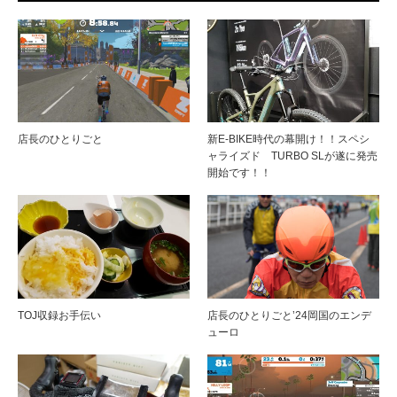
店長のひとりごと
新E-BIKE時代の幕開け！！スペシ
ャライズド TURBO SLが遂に発売
開始です！！
TOJ収録お手伝い
店長のひとりごと’24岡国のエンデ
ューロ