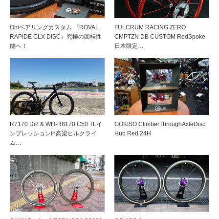
Oniベアリングカスタム 『ROVAL
FULCRUM RACING ZERO
RAPIDE CLX DISC』究極の回転性
CMPTZN DB CUSTOM RedSpoke
能へ！
日本限定…
R7170 Di2 & WH-R8170 C50 TLイ
GOKISO ClimberThroughAxleDisc
ンプレッションin高梁ヒルクライ
Hub Red 24H
ム…