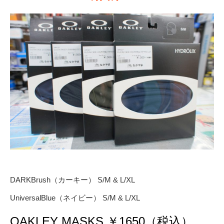
DARKBrush（カーキー） S/M & L/XL
UniversalBlue（ネイビー） S/M & L/XL
OAKLEY MASKS ￥1650（税込）