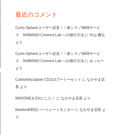
最近のコメント
Cyclo-Sphereユーザー必見！！新シマノWEBサービ
ス SHIMANO Connect Lab への移行方法
に
中山 雅弘
より
Cyclo-Sphereユーザー必見！！新シマノWEBサービ
ス SHIMANO Connect Lab への移行方法
に
みっちー
より
CarbondryJapan CDJ11tプーリーセット
に
なかやま店
長
より
MADONEを32cにした！
に
なかやま店長
より
bluetooth対応ハートレートモニター
に
なかやま店長
よ
り