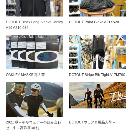
DOTOUT Block Long Sleeve Jersey
DOTOUT Polar Glove A21X520
A19M210.985
OAKLEY MASKS 再入荷
DOTOUT Stripe Bib Tight A17M790
2021 秋～初冬ウェア―の組み合わ
DOTOUTウェア＆用品入荷～
せ（中～高強度向け）