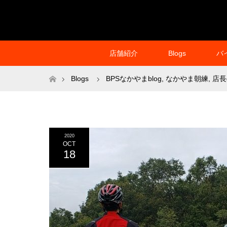
店舗紹介
Blogs
バ
ホーム
Blogs
BPSなかやまblog
,
なかやま朝練
,
店長
2020
OCT
18