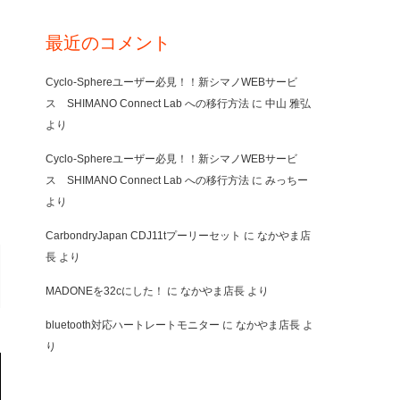
最近のコメント
Cyclo-Sphereユーザー必見！！新シマノWEBサービ
ス SHIMANO Connect Lab への移行方法
に
中山 雅弘
より
Cyclo-Sphereユーザー必見！！新シマノWEBサービ
ス SHIMANO Connect Lab への移行方法
に
みっちー
より
CarbondryJapan CDJ11tプーリーセット
に
なかやま店
長
より
MADONEを32cにした！
に
なかやま店長
より
bluetooth対応ハートレートモニター
に
なかやま店長
よ
り