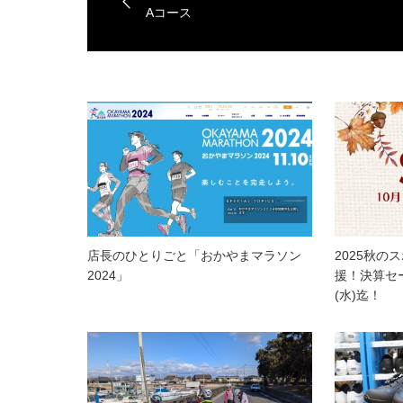
Aコース
店長のひとりごと「おかやまマラソン
2025秋の
2024」
援！決算セー
(水)迄！