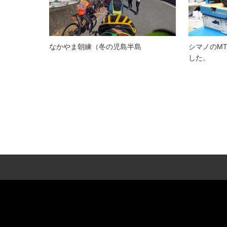
なかやま朝練（冬の児島半島
シマノのM
した。