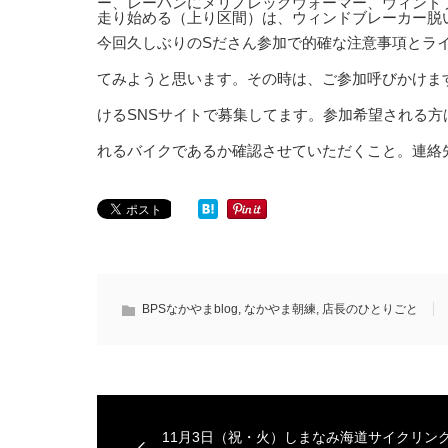
ー、レーパンにメリノレッグウォーマー、ウィン
走り始める（上り区間）は、ウィンドブレーカー脱
今回久しぶりのSださん参加で的確な注意事項とラ
てみようと思います。その時は、ご参加呼びかけま
けるSNSサイトで募集してます。参加希望される
れるバイクであるか確認させていただくこと。連絡
BPSなかやまblog
,
なかやま朝練
,
店長のひとりごと
11月3日（祝・火）しまなみ海道サイクリン