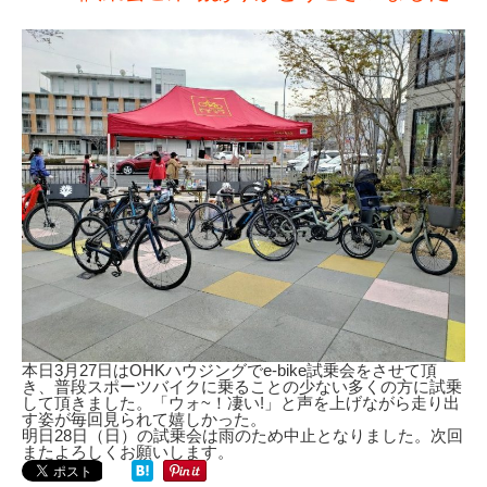
本日3月27日はOHKハウジングでe-bike試乗会をさせて頂
き、普段スポーツバイクに乗ることの少ない多くの方に試乗
して頂きました。「ウォ~！凄い!」と声を上げながら走り出
す姿が毎回見られて嬉しかった。
明日28日（日）の試乗会は雨のため中止となりました。次回
またよろしくお願いします。