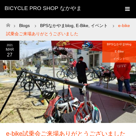
BICYCLE PRO SHOP なかやま
Blogs
BPSなかやまblog
,
E-Bike
,
イベント
e-bike
ホーム
試乗会ご来場ありがとうございました
BPSなかやまblog
2021
MAR
E-Bike
27
イベント
e-bike試乗会ご来場ありがとうございました