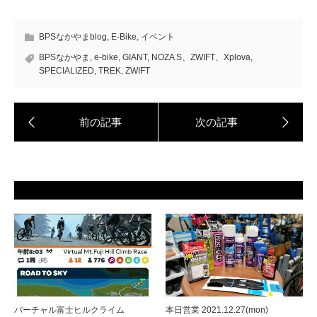
BPSなかやまblog
,
E-Bike
,
イベント
BPSなかやま
,
e-bike
,
GIANT
,
NOZA S、ZWIFT、Xplova
,
SPECIALIZED
,
TREK
,
ZWIFT
バーチャル富士ヒルクライム
本日営業 2021.12.27(mon)