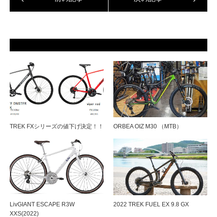
TREK FXシリーズの値下げ決定！！
ORBEA OIZ M30 （MTB）
LivGIANT ESCAPE R3W
2022 TREK FUEL EX 9.8 GX
XXS(2022)