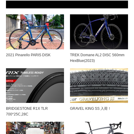
2021 Pinarello PARIS DISK
TREK Domane AL2 DISC 560mm
HexBlue(2023)
BRIDGESTONE R1X TLR
GRAVEL KING SS 入荷！
700*25C,28C