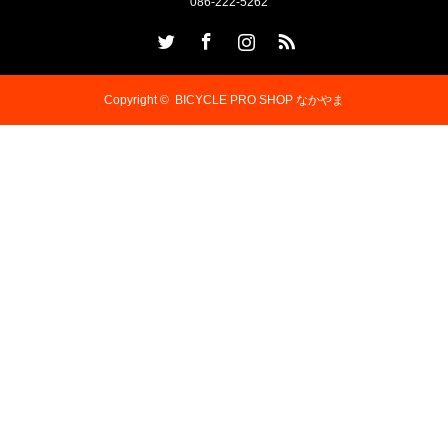
086-222-5262
Twitter
Facebook
Instagram
RSS
Copyright ©
BICYCLE PRO SHOP なかやま