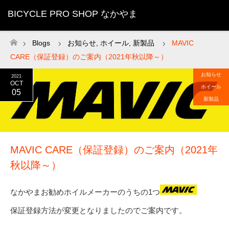
BICYCLE PRO SHOP なかやま
Blogs
お知らせ
,
ホイール
,
新製品
MAVIC
ホーム
CARE（保証登録）のご案内（2021年秋以降～）
お知らせ
2021
OCT
ホイール
05
新製品
MAVIC CARE（保証登録）のご案内（2021年
秋以降～）
なかやまお勧めホイルメーカーのうちの1つ
保証登録方法が変更となりましたのでご案内です。