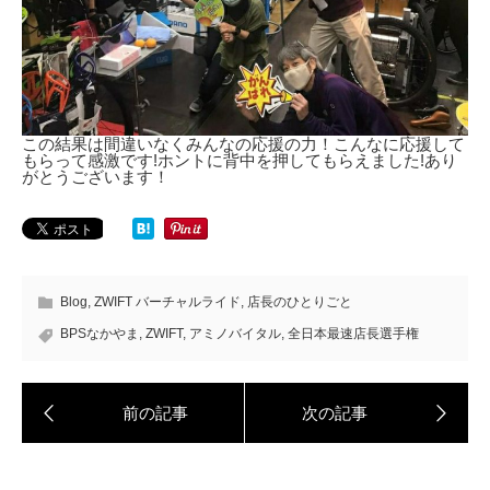
この結果は間違いなくみんなの応援の力！こんなに応援して
もらって感激です!ホントに背中を押してもらえました!あり
がとうございます！
Blog
,
ZWIFT バーチャルライド
,
店長のひとりごと
BPSなかやま
,
ZWIFT
,
アミノバイタル
,
全日本最速店長選手権