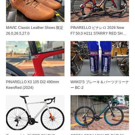
MAVIC Classic Leather Shoes 限定
PINARELLO ピナレロ 2026 New
26.0,26.5,27.0
F7 50.0 H211 STARRY RED SH…
PINARELLO X3 105 Di2 490mm
WAKO’S ブレーキ＆パーツクリーナ
KeenRed (2024)
ー BC-2