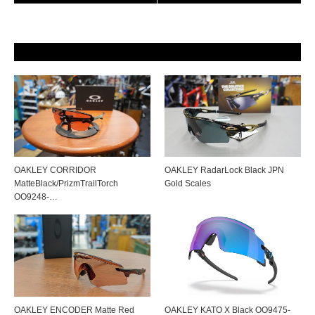
OAKLEY CORRIDOR
OAKLEY RadarLock Black JPN
MatteBlack/PrizmTrailTorch
Gold Scales
OO9248-…
OAKLEY ENCODER Matte Red
OAKLEY KATO X Black OO9475-