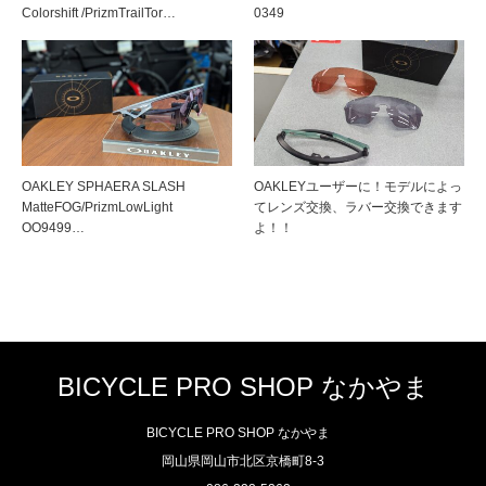
Colorshift /PrizmTrailTor…
0349
OAKLEY SPHAERA SLASH
OAKLEYユーザーに！モデルによっ
MatteFOG/PrizmLowLight
てレンズ交換、ラバー交換できます
OO9499…
よ！！
BICYCLE PRO SHOP なかやま
BICYCLE PRO SHOP なかやま
岡山県岡山市北区京橋町8-3