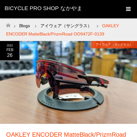
BICYCLE PRO SHOP なかやま
Blogs
アイウェア（サングラス）
OAKLEY
ホーム
ENCODER MatteBlack/PrizmRoad OO9472F-0139
アイウェア（サングラス）
2022
FEB
26
OAKLEY ENCODER MatteBlack/PrizmRoad