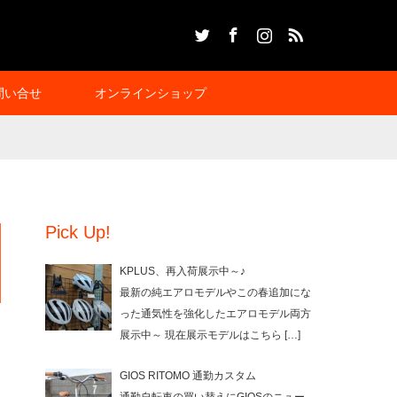
Twitter
Facebook
Instagram
RSS
問い合せ
オンラインショップ
Pick Up!
KPLUS、再入荷展示中～♪
最新の純エアロモデルやこの春追加にな
った通気性を強化したエアロモデル両方
展示中～ 現在展示モデルはこちら
[…]
GIOS RITOMO 通勤カスタム