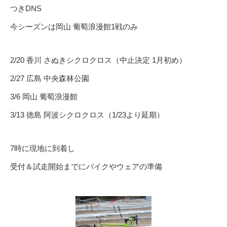
つきDNS
今シーズンは岡山 葡萄浪漫館1戦のみ
2/20 香川 さぬきシクロクロス（中止決定 1月初め）
2/27 広島 中央森林公園
3/6 岡山 葡萄浪漫館
3/13 徳島 阿波シクロクロス（1/23より延期）
7時に現地に到着し
受付＆試走開始までにバイクやウェアの準備