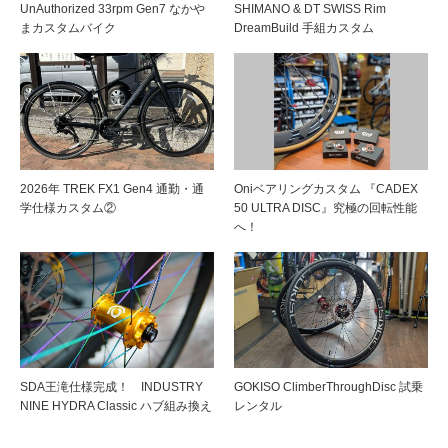
UnAuthorized 33rpm Gen7 なかや
SHIMANO & DT SWISS Rim
まカスタムバイク
DreamBuild 手組カスタム
2026年 TREK FX1 Gen4 通勤・通
Oniベアリングカスタム 『CADEX
学仕様カスタム②
50 ULTRA DISC』究極の回転性能
へ！
SDA王滝仕様完成！ INDUSTRY
GOKISO ClimberThroughDisc 試乗
NINE HYDRA Classic ハブ組み換え
レンタル