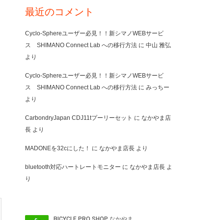
最近のコメント
Cyclo-Sphereユーザー必見！！新シマノWEBサービ
ス SHIMANO Connect Lab への移行方法
に
中山 雅弘
より
Cyclo-Sphereユーザー必見！！新シマノWEBサービ
ス SHIMANO Connect Lab への移行方法
に
みっちー
より
CarbondryJapan CDJ11tプーリーセット
に
なかやま店
長
より
MADONEを32cにした！
に
なかやま店長
より
bluetooth対応ハートレートモニター
に
なかやま店長
よ
り