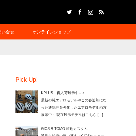
Twitter
Facebook
Instagram
RSS
問い合せ
オンラインショップ
Pick Up!
KPLUS、再入荷展示中～♪
最新の純エアロモデルやこの春追加にな
った通気性を強化したエアロモデル両方
展示中～ 現在展示モデルはこちら
[…]
GIOS RITOMO 通勤カスタム