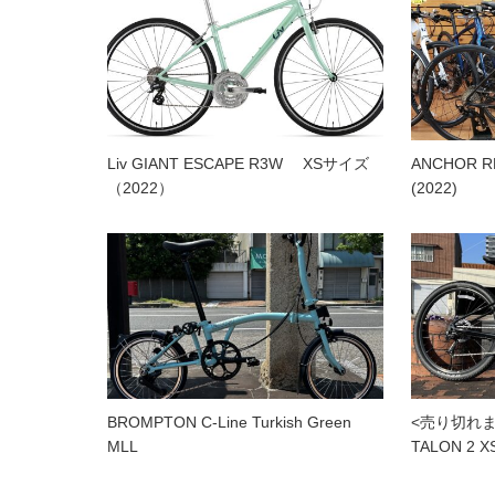
Liv GIANT ESCAPE R3W XSサイズ
ANCHOR RL6
（2022）
(2022)
BROMPTON C-Line Turkish Green
<売り切れま
MLL
TALON 2