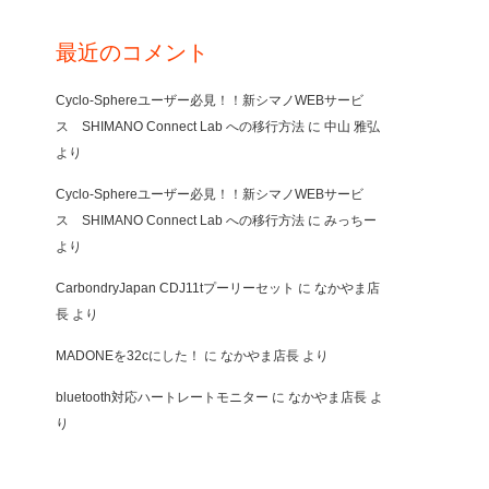
最近のコメント
Cyclo-Sphereユーザー必見！！新シマノWEBサービ
ス SHIMANO Connect Lab への移行方法
に
中山 雅弘
より
Cyclo-Sphereユーザー必見！！新シマノWEBサービ
ス SHIMANO Connect Lab への移行方法
に
みっちー
より
CarbondryJapan CDJ11tプーリーセット
に
なかやま店
長
より
MADONEを32cにした！
に
なかやま店長
より
bluetooth対応ハートレートモニター
に
なかやま店長
よ
り