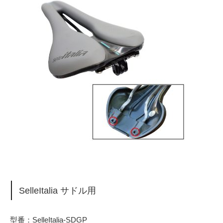
SelleItalia サドル用
型番：SelleItalia-SDGP