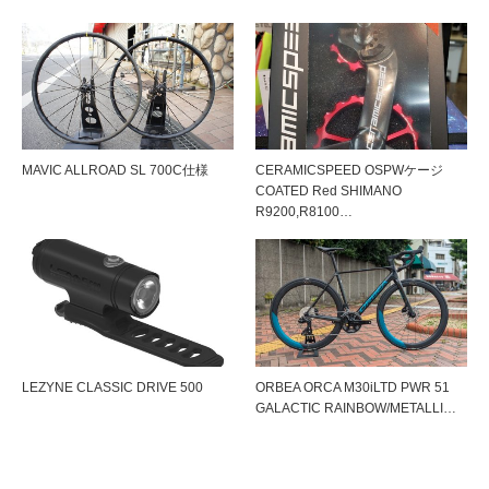
MAVIC ALLROAD SL 700C仕様
CERAMICSPEED OSPWケージ
COATED Red SHIMANO
R9200,R8100…
LEZYNE CLASSIC DRIVE 500
ORBEA ORCA M30iLTD PWR 51
GALACTIC RAINBOW/METALLI…