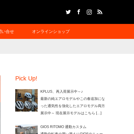
Twitter
Facebook
Instagram
RSS
問い合せ
オンラインショップ
Pick Up!
KPLUS、再入荷展示中～♪
最新の純エアロモデルやこの春追加にな
った通気性を強化したエアロモデル両方
展示中～ 現在展示モデルはこちら
[…]
GIOS RITOMO 通勤カスタム