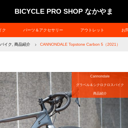
BICYCLE PRO SHOP なかやま
イク
パーツ＆アクセサリー
アウトレット
お
バイク
,
商品紹介
CANNONDALE Topstone Carbon 5（2021）
Cannondale
グラベル＆シクロクロスバイク
商品紹介