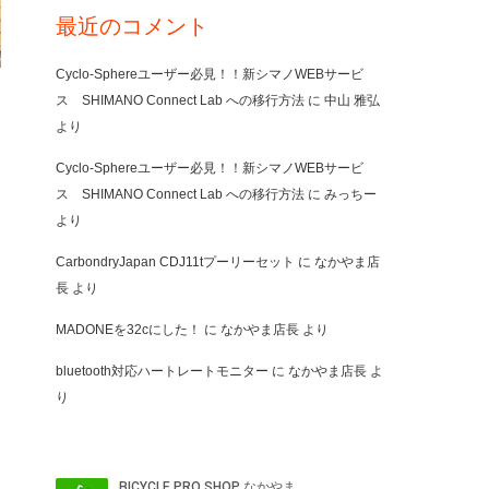
最近のコメント
Cyclo-Sphereユーザー必見！！新シマノWEBサービ
ス SHIMANO Connect Lab への移行方法
に
中山 雅弘
より
Cyclo-Sphereユーザー必見！！新シマノWEBサービ
ス SHIMANO Connect Lab への移行方法
に
みっちー
より
CarbondryJapan CDJ11tプーリーセット
に
なかやま店
長
より
MADONEを32cにした！
に
なかやま店長
より
bluetooth対応ハートレートモニター
に
なかやま店長
よ
り