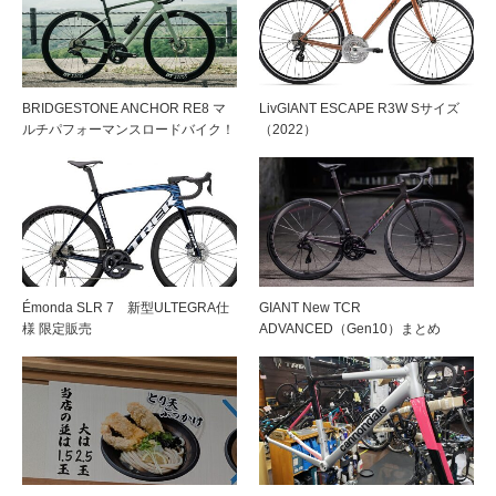
BRIDGESTONE ANCHOR RE8 マ
LivGIANT ESCAPE R3W Sサイズ
ルチパフォーマンスロードバイク！
（2022）
Émonda SLR 7 新型ULTEGRA仕
GIANT New TCR
様 限定販売
ADVANCED（Gen10）まとめ