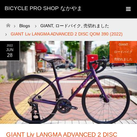
BICYCLE PRO SHOP なかやま
Blogs
GIANT
,
ロードバイク
,
売切れました
ホーム
GIANT Liv LANGMA ADVANCED 2 DISC QOM 390 (2022)
GIANT
2022
JUN
ロードバイク
28
売切れました
GIANT Liv LANGMA ADVANCED 2 DISC