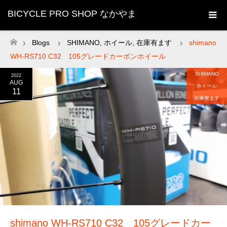
BICYCLE PRO SHOP なかやま
Blogs
SHIMANO
,
ホイール
,
在庫有ます
shimano
ホーム
WH-RS710 C32 105グレードカーボンホイール
SHIMANO
2022
AUG
ホイール
11
在庫有ます
shimano WH-RS710 C32 105グレードカー