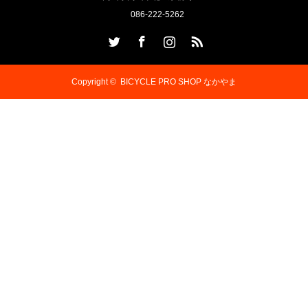
086-222-5262
Twitter
Facebook
Instagram
RSS
Copyright ©
BICYCLE PRO SHOP なかやま