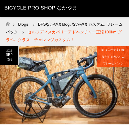
BICYCLE PRO SHOP なかやま
Blogs
BPSなかやまblog
,
なかやまカスタム
,
フレーム
ホーム
バック
セルフディスカバリーアドベンチャー王滝100km グ
ラベルクラス チャレンジカスタム！
BPSなかやまblog
2022
SEP
なかやまカスタム
06
フレームバック