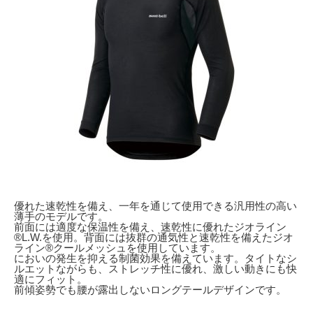
優れた速乾性を備え、一年を通じて使用できる汎用性の高い
薄手のモデルです。
前面には適度な保温性を備え、速乾性に優れたジオライン
®L.W.を使用。背面には抜群の通気性と速乾性を備えたジオ
ライン®クールメッシュを使用しています。
においの発生を抑える制菌効果を備えています。タイトなシ
ルエットながらも、ストレッチ性に優れ、激しい動きにも快
適にフィット。
前傾姿勢でも腰が露出しないロングテールデザインです。