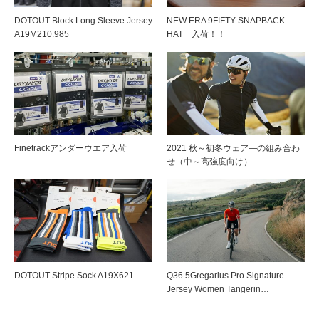
DOTOUT Block Long Sleeve Jersey
NEW ERA 9FIFTY SNAPBACK
A19M210.985
HAT 入荷！！
Finetrackアンダーウエア入荷
2021 秋～初冬ウェア―の組み合わ
せ（中～高強度向け）
DOTOUT Stripe Sock A19X621
Q36.5Gregarius Pro Signature
Jersey Women Tangerin…