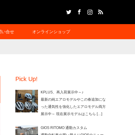
Twitter
Facebook
Instagram
RSS
問い合せ
オンラインショップ
Pick Up!
KPLUS、再入荷展示中～♪
最新の純エアロモデルやこの春追加にな
った通気性を強化したエアロモデル両方
展示中～ 現在展示モデルはこちら
[…]
GIOS RITOMO 通勤カスタム