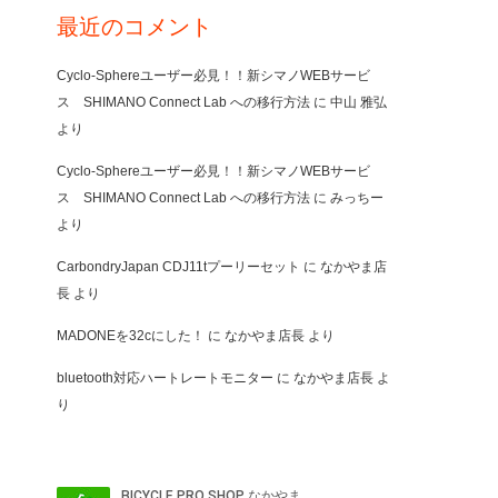
最近のコメント
Cyclo-Sphereユーザー必見！！新シマノWEBサービ
ス SHIMANO Connect Lab への移行方法
に
中山 雅弘
より
Cyclo-Sphereユーザー必見！！新シマノWEBサービ
ス SHIMANO Connect Lab への移行方法
に
みっちー
より
CarbondryJapan CDJ11tプーリーセット
に
なかやま店
長
より
MADONEを32cにした！
に
なかやま店長
より
bluetooth対応ハートレートモニター
に
なかやま店長
よ
り