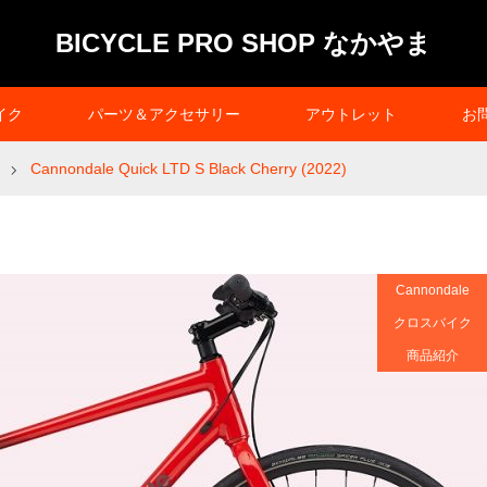
BICYCLE PRO SHOP なかやま
イク
パーツ＆アクセサリー
アウトレット
お
Cannondale Quick LTD S Black Cherry (2022)
Cannondale
クロスバイク
商品紹介