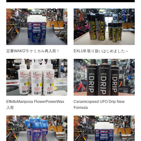
定番WAKO’S ケミカル再入荷！
EXLUB 取り扱いはじめました～
EffettoMariposa FlowerPowerWax
Ceramicspeed UFO Drip New
入荷
Formula