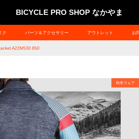
BICYCLE PRO SHOP なかやま
イク
パーツ＆アクセサリー
アウトレット
お
Jacket A22M530 850
秋冬ウェア