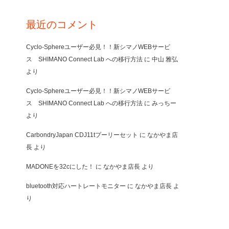
最近のコメント
Cyclo-Sphereユーザー必見！！新シマノWEBサービ
ス SHIMANO Connect Lab への移行方法
に
中山 雅弘
より
Cyclo-Sphereユーザー必見！！新シマノWEBサービ
ス SHIMANO Connect Lab への移行方法
に
みっちー
より
CarbondryJapan CDJ11tプーリーセット
に
なかやま店
長
より
MADONEを32cにした！
に
なかやま店長
より
bluetooth対応ハートレートモニター
に
なかやま店長
よ
り