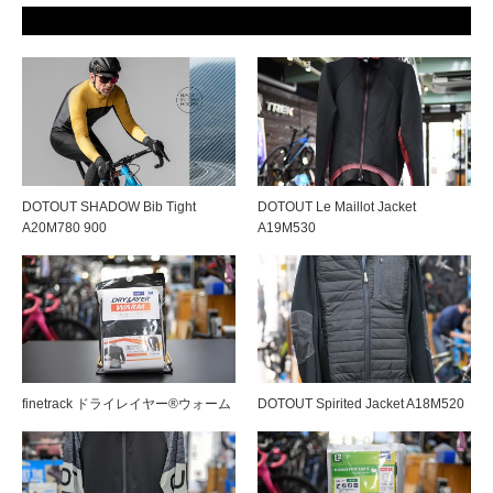
DOTOUT SHADOW Bib Tight
DOTOUT Le Maillot Jacket
A20M780 900
A19M530
finetrack ドライレイヤー®ウォーム
DOTOUT Spirited Jacket A18M520