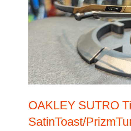
OAKLEY SUTRO T
SatinToast/PrizmT