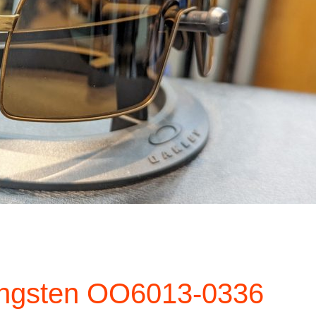
i
ungsten OO6013-0336