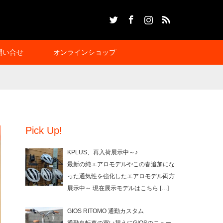
Twitter
Facebook
Instagram
RSS
問い合せ
オンラインショップ
Pick Up!
KPLUS、再入荷展示中～♪
最新の純エアロモデルやこの春追加にな
った通気性を強化したエアロモデル両方
展示中～ 現在展示モデルはこちら
[…]
GIOS RITOMO 通勤カスタム