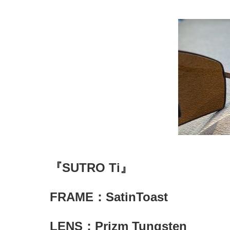
『SUTRO Ti』
FRAME：SatinToast
LENS：Prizm Tungsten