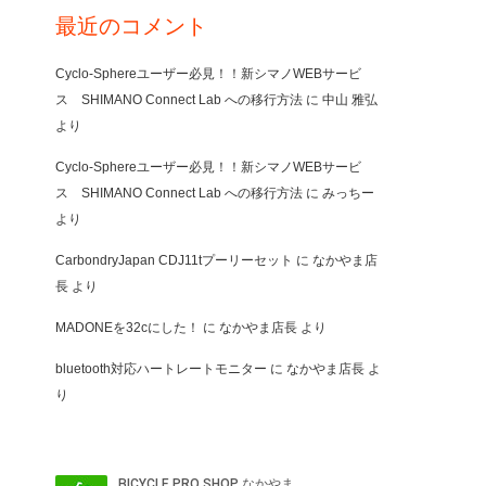
最近のコメント
Cyclo-Sphereユーザー必見！！新シマノWEBサービ
ス SHIMANO Connect Lab への移行方法
に
中山 雅弘
より
Cyclo-Sphereユーザー必見！！新シマノWEBサービ
ス SHIMANO Connect Lab への移行方法
に
みっちー
より
CarbondryJapan CDJ11tプーリーセット
に
なかやま店
長
より
MADONEを32cにした！
に
なかやま店長
より
bluetooth対応ハートレートモニター
に
なかやま店長
よ
り