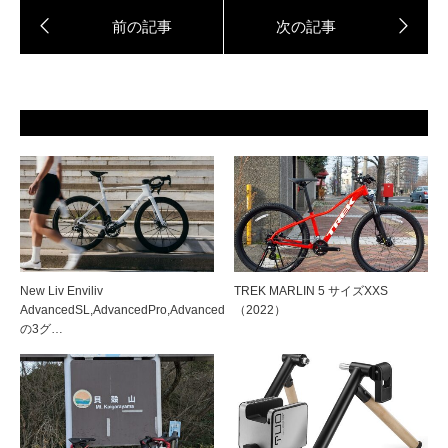
New Liv Enviliv
TREK MARLIN 5 サイズXXS
AdvancedSL,AdvancedPro,Advanced
（2022）
の3グ…