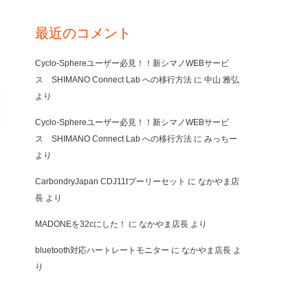
最近のコメント
Cyclo-Sphereユーザー必見！！新シマノWEBサービ
ス SHIMANO Connect Lab への移行方法
に
中山 雅弘
より
Cyclo-Sphereユーザー必見！！新シマノWEBサービ
ス SHIMANO Connect Lab への移行方法
に
みっちー
より
CarbondryJapan CDJ11tプーリーセット
に
なかやま店
長
より
MADONEを32cにした！
に
なかやま店長
より
bluetooth対応ハートレートモニター
に
なかやま店長
よ
り