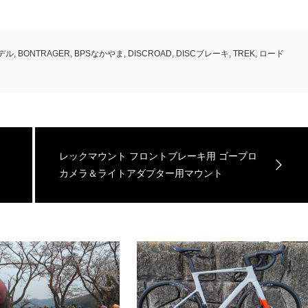
モデル
,
BONTRAGER
,
BPSなかやま
,
DISCROAD
,
DISCブレーキ
,
TREK
,
ロード
レックマウント フロントブレーキ用 ゴープロ
カメラ＆ライトアダプター用マウント