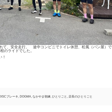
かれて、安全走行。 途中コンビニでトイレ休憩、松風（パン屋）で
km程のライドでした。
い！
DISCブレーキ
,
DOGMA
,
なかやま朝練
,
ひとりごと
,
店長のひとりごと