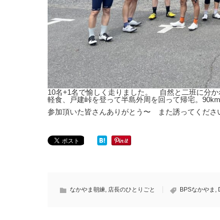
10名+1名で愉しく走りました。 自然と二班に分
軽食、戸建峠を登って半島外周を回って帰宅。90
参加頂いた皆さんありがとう〜 また誘ってくださ
なかやま朝練
,
店長のひとりごと
BPSなかやま
,