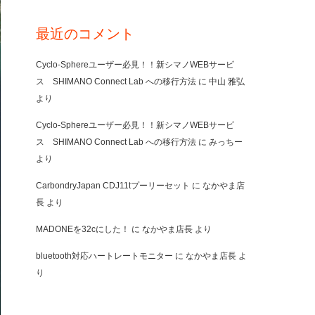
最近のコメント
Cyclo-Sphereユーザー必見！！新シマノWEBサービ
ス SHIMANO Connect Lab への移行方法
に
中山 雅弘
より
Cyclo-Sphereユーザー必見！！新シマノWEBサービ
ス SHIMANO Connect Lab への移行方法
に
みっちー
より
CarbondryJapan CDJ11tプーリーセット
に
なかやま店
長
より
MADONEを32cにした！
に
なかやま店長
より
bluetooth対応ハートレートモニター
に
なかやま店長
よ
り