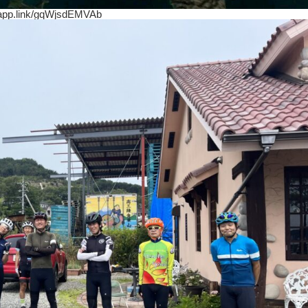
.link/gqWjsdEMVAb