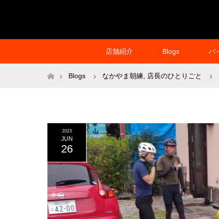
店舗紹介
Blogs
バ
ホーム
Blogs
なかやま朝練
,
店長のひとりごと
2023
JUN
26