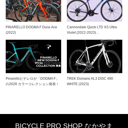
PINARELLO DOGMA F Dura-Ace
Cannondale Quick LTD XS Ultra
(2022)
Violet (2022-2023)…
Pinarelloピナレロが「DOGMA F」
TREK Domane AL3 DISC 490
の2026 カラーコレクション発表！
WHITE (2023)
BICYCLE PRO SHOP なかやま