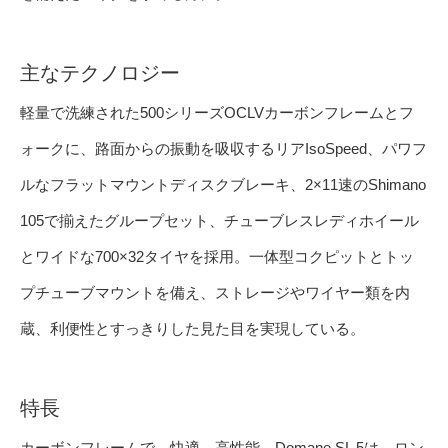
主なテクノロジー
軽量で洗練された500シリーズOCLVカーボンフレームとフ
ォークに、路面からの振動を吸収するリアIsoSpeed、パワフ
ルなフラットマウントディスクブレーキ、2×11速のShimano
105で揃えたグループセット、チューブレスレディホイール
とワイドな700×32タイヤを採用。一体型コクピットとトッ
プチューブマウントを備え、ストレージやワイヤー類を内
蔵、利便性とすっきりした見た目を実現している。
特長
カーボンフレームで、快適、高性能。Domane SL 5は、ロン