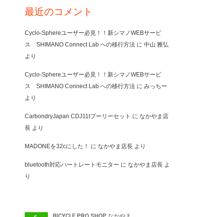
最近のコメント
Cyclo-Sphereユーザー必見！！新シマノWEBサービ
ス SHIMANO Connect Lab への移行方法
に
中山 雅弘
より
Cyclo-Sphereユーザー必見！！新シマノWEBサービ
ス SHIMANO Connect Lab への移行方法
に
みっちー
より
CarbondryJapan CDJ11tプーリーセット
に
なかやま店
長
より
MADONEを32cにした！
に
なかやま店長
より
bluetooth対応ハートレートモニター
に
なかやま店長
よ
り