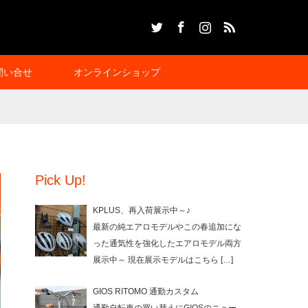
Twitter
Facebook
Instagram
RSS
問い合せ
オンラインショップ
Pick Up!
KPLUS、再入荷展示中～♪
最新の純エアロモデルやこの春追加にな
った通気性を強化したエアロモデル両方
展示中～ 現在展示モデルはこちら
[…]
GIOS RITOMO 通勤カスタム