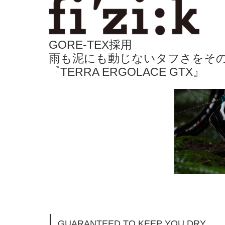
GORE-TEX採用
雨も泥にも動じないタフさをそ
『TERRA ERGOLACE GTX』
GUARANTEED TO KEEP YOU DRY.