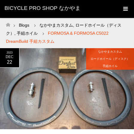
BICYCLE PRO SHOP なかやま
Blogs
なかやまカスタム
,
ロードホイール（ディス
ホーム
ク）
,
手組ホイル
FORMOSA & FORMOSA C5022
DreamBuild 手組カスタム
なかやまカスタム
2023
DEC
ロードホイール（ディスク）
22
手組ホイル