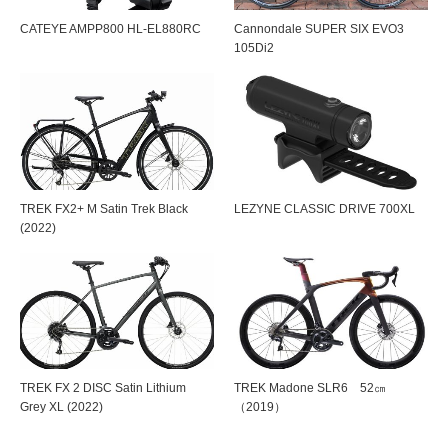
CATEYE AMPP800 HL-EL880RC
Cannondale SUPER SIX EVO3
105Di2
TREK FX2+ M Satin Trek Black
LEZYNE CLASSIC DRIVE 700XL
(2022)
TREK FX 2 DISC Satin Lithium
TREK Madone SLR6 52㎝
Grey XL (2022)
（2019）