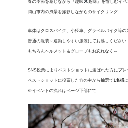
春の季節を感じながら『趣味
趣味』を愉しむイベ
岡山市内の風景を撮影しながらのサイクリング
車体はクロスバイク、小径車、グラベルバイク等の
普通の服装～運動しやすい服装にてお越しください
もちろんヘルメット＆グローブもお忘れなく～
SNS投票によりベストショットに選ばれた方に
プレ
ベストショットに投票した方の中から抽選で
1名様
※イベントの流れはページ下部にて