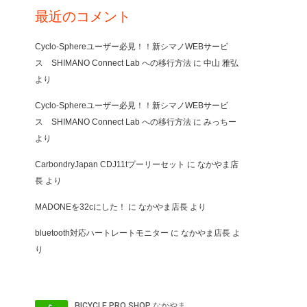
最近のコメント
Cyclo-Sphereユーザー必見！！新シマノWEBサービ
ス SHIMANO Connect Lab への移行方法
に
中山 雅弘
より
Cyclo-Sphereユーザー必見！！新シマノWEBサービ
ス SHIMANO Connect Lab への移行方法
に
みっちー
より
CarbondryJapan CDJ11tプーリーセット
に
なかやま店
長
より
MADONEを32cにした！
に
なかやま店長
より
bluetooth対応ハートレートモニター
に
なかやま店長
よ
り