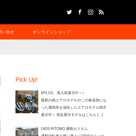
Twitter
Facebook
Instagram
RSS
問い合せ
オンラインショップ
Pick Up!
KPLUS、再入荷展示中～♪
最新の純エアロモデルやこの春追加にな
った通気性を強化したエアロモデル両方
展示中～ 現在展示モデルはこちら
[…]
GIOS RITOMO 通勤カスタム